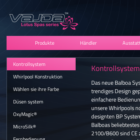
Produkte
Händler
Ausstat
Kontrollsystem
Kontrollsystem
Whirlpool Konstruktion
Das neue Balboa Sy
Wählen sie ihre Farbe
trendiges Design gep
einfachere Bedienun
Düsen system
unsere Whirlpools n
OxyMagic®
designten BP System
Balboas beliebtestes 
MicroSilk®
2100/B600 sind CE ze
Fernbedienung